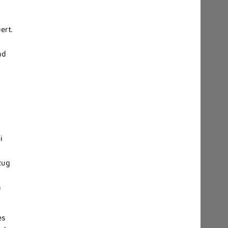
ert.
nd
i
zug
n
es