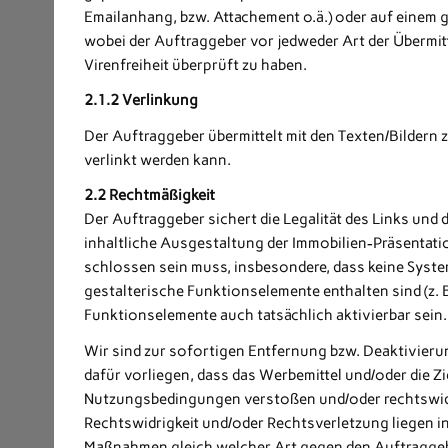
Emailanhang, bzw. Attachement o.ä.) oder auf einem
wobei der Auftraggeber vor jedweder Art der Übermitt
Virenfreiheit überprüft zu haben.
2.1.2 Verlinkung
Der Auftraggeber übermittelt mit den Texten/Bildern z
verlinkt werden kann.
2.2 Rechtmäßigkeit
Der Auftraggeber sichert die Legalität des Links und d
inhaltliche Ausgestaltung der Immobilien-Präsentati
schlossen sein muss, insbesondere, dass keine Sys
gestalterische Funktionselemente enthalten sind (z
Funktionselemente auch tatsächlich aktivierbar sein.
Wir sind zur sofortigen Entfernung bzw. Deaktivier
dafür vorliegen, dass das Werbemittel und/oder die Zi
Nutzungsbedingungen verstoßen und/oder rechtswidri
Rechtswidrigkeit und/oder Rechtsverletzung liegen 
Maßnahmen gleich welcher Art gegen den Auftraggeb