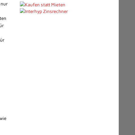
 nur
ten
ür
für
 wie