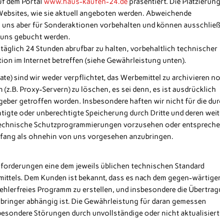
uf dem Portal
www.haus-kaufen-24.de
präsentiert. Die Platzierun
 Websites, wie sie aktuell angeboten werden. Abweichende
en uns aber für Sonderaktionen vorbehalten und können ausschließ
t uns gebucht werden.
täglich 24 Stunden abrufbar zu halten, vorbehaltlich technischer
ion im Internet betreffen (siehe Gewährleistung unten).
e) sind wir weder verpflichtet, das Werbemittel zu archivieren n
 (z.B. Proxy-Servern) zu löschen, es sei denn, es ist ausdrücklich
geber getroffen worden. Insbesondere haften wir nicht für die du
tigte oder unberechtigte Speicherung durch Dritte und deren weit
 technische Schutzprogrammierungen vorzusehen oder entsprech
fang als ohnehin von uns vorgesehen anzubringen.
forderungen eine dem jeweils üblichen technischen Standard
ittels. Dem Kunden ist bekannt, dass es nach dem gegen-wärtige
fehlerfreies Programm zu erstellen, und insbesondere die Übertra
bringer abhängig ist. Die Gewährleistung für daran gemessen
esondere Störungen durch unvollständige oder nicht aktualisier