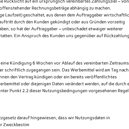
e Rücksicht auf ein ursprünglich vereinbartes Zahlungsziel – von
 offenstehender Rechnungsbeträge abhängig zu machen.
ge Laufzeit) geschaltet, aus denen dem Auftraggeber wirtschaftli
eauftritt durch den Kunden gekündigt oder aus Gründen vorzeitig
n haben, so hat der Auftraggeber – unbeschadet etwaiger weiterer
erstatten. Ein Anspruch des Kunden uns gegenüber auf Rückzahlun
t eine Kündigung 6 Wochen vor Ablauf des vereinbarten Zeitraum
r schriftlich zugegangen sein. Das Werbemittel wird am Tag nach
en den Vertrag kündigen oder ein bereits veröffentlichtes
rbemittel oder diejenigen Daten verändert werden, auf die durch 
 unter Punkt 2.2 dieser Nutzungsbedingungen vorgesehenen Rege
zgesetz darauf hingewiesen, dass wir Nutzungsdaten in
er Zweckbestim