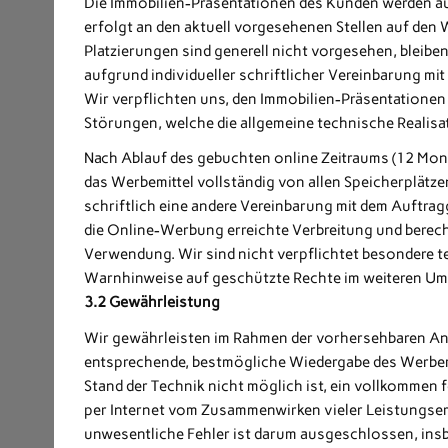
Die Immobilien-Präsentationen des Kunden werden a
erfolgt an den aktuell vorgesehenen Stellen auf den
Platzierungen sind generell nicht vorgesehen, bleib
aufgrund individueller schriftlicher Vereinbarung mi
Wir verpflichten uns, den Immobilien-Präsentationen 
Störungen, welche die allgemeine technische Realisat
Nach Ablauf des gebuchten online Zeitraums (12 Monat
das Werbemittel vollständig von allen Speicherplätzen
schriftlich eine andere Vereinbarung mit dem Auftrag
die Online-Werbung erreichte Verbreitung und berech
Verwendung. Wir sind nicht verpflichtet besondere
Warnhinweise auf geschützte Rechte im weiteren Um
3.2 Gewährleistung
Wir gewährleisten im Rahmen der vorhersehbaren An
entsprechende, bestmögliche Wiedergabe des Werbem
Stand der Technik nicht möglich ist, ein vollkommen 
per Internet vom Zusammenwirken vieler Leistungser
unwesentliche Fehler ist darum ausgeschlossen, insb