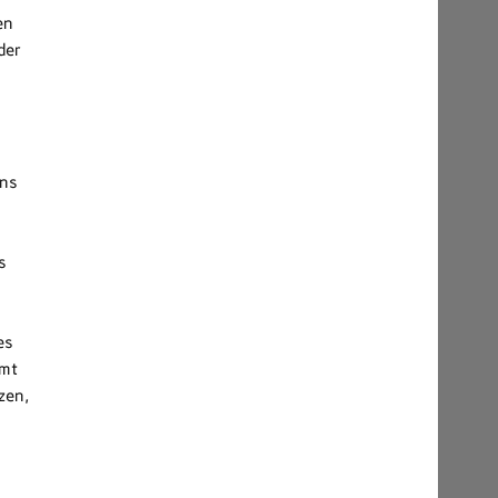
en
der
ens
s
d
es
amt
zen,