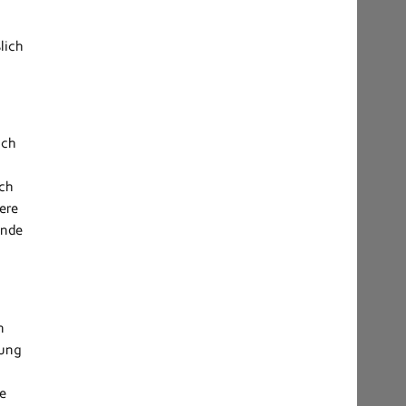
g
lich
och
rch
ere
ende
n
gung
te