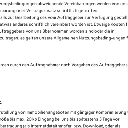
tzungsbedingungen abweichende Vereinbarungen werden von uns
nbarung oder Vertragszusatz schriftlich getroffen.
lls zur Bearbeitung des vom Auftraggeber zur Verfügung gestell
 etwas anderes schriftlich vereinbart worden ist. Etwaige Kosten f
uftraggebers von uns übernommen worden sind oder die in
er zu tragen; es gelten unsere Allgemeinen Nutzungsbeding-ungen 
erden durch den Auftragnehmer nach Vorgaben des Auftraggebers
c.
ie Erstellung von Immobilienangeboten mit gängiger Komprimierung
igröße bis max. 20 kb Eingang bei uns bis spätestens 3 Tage vor
ertragung (als Internetdateitransfer, bzw. Download, oder als