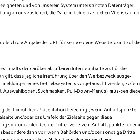
 geeigneten und von unserem System unterstützten Datenträger,
lung an uns zusichert, die Datei mit einem aktuellen Virenscanner
ugleich die Angabe der URL für seine eigene Website, damit auf di
es Inhalts der darüber abrufbaren Internetinhalte zu. Für die
on gilt, dass jegliche Irreführung über den Werbezweck ausge-
temmeldungen eines Betriebssystems vorgetäuscht werden; sofer
. B. Auswahlboxen, Suchmasken, Pull-Down-Menüs), müs-sen dies
ung der Immobilien-Präsentation berechtigt, wenn Anhaltspunkte
elseite und/oder das Umfeld der Zielseite gegen diese
g sind und/oder Rechte Dritter verletzen. Anhaltspunkte für ein
insbesondere dann vor, wenn Behörden und/oder sonstige Dritte
er ergreifen und diese Maßnahmen den Vorwurf einer