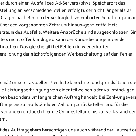
 durch einen Ausfall des Ad-Servers (phys. Speicherort des
ellung an verschiedene Stellen erfolgt), der nicht länger als 24
0 Tagen nach Beginn der vertraglich vereinbarten Schaltung andau
über den vorgenannten Zeitraum hinaus-geht, entfällt die
Zeitraum des Ausfalls. Weitere Ansprüche sind ausgeschlossen. Si
tels nicht offenkundig, so kann der Kunde bei ungenügender
machen. Das gleiche gilt bei Fehlern in wiederholten
entlichung der nächstfolgenden Werbeschaltung auf den Fehler
mäß unserer aktuellen Preisliste berechnet und grundsätzlich dre
ie Leistungserbringung von einer teilweisen oder vollständ-igen
nen besonders umfangreichen Auftrag handelt. Bei Zahl-ungsver
trags bis zur vollständigen Zahlung zurückstellen und für die
verlangen und auch hier die Onlinestellung bis zur voll-ständige
ern.
t des Auftraggebers berechtigen uns auch während der Laufzeit d