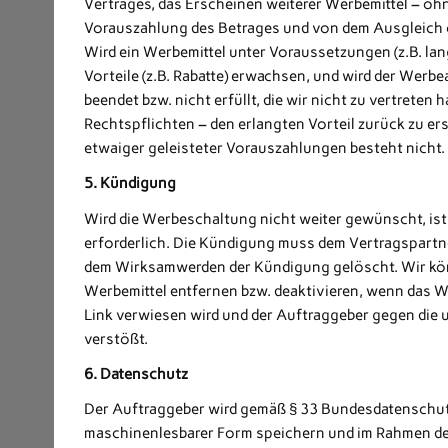
Vertrages, das Erscheinen weiterer Werbemittel – ohn
Vorauszahlung des Betrages und von dem Ausgleich
Wird ein Werbemittel unter Voraussetzungen (z.B. lan
Vorteile (z.B. Rabatte) erwachsen, und wird der Werb
beendet bzw. nicht erfüllt, die wir nicht zu vertrete
Rechtspflichten – den erlangten Vorteil zurück zu 
etwaiger geleisteter Vorauszahlungen besteht nicht.
5. Kündigung
Wird die Werbeschaltung nicht weiter gewünscht, is
erforderlich. Die Kündigung muss dem Vertragspartne
dem Wirksamwerden der Kündigung gelöscht. Wir könn
Werbemittel entfernen bzw. deaktivieren, wenn das We
Link verwiesen wird und der Auftraggeber gegen die
verstößt.
6. Datenschutz
Der Auftraggeber wird gemäß § 33 Bundesdatenschut
maschinenlesbarer Form speichern und im Rahmen d