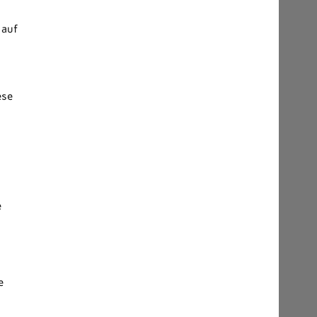
 auf
ese
n
e
e